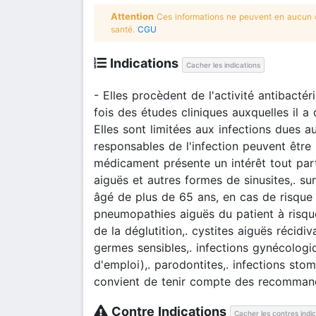
Attention
Ces informations ne peuvent en aucun ca
santé.
CGU
Indications
Cacher les indications
- Elles procèdent de l'activité antibact
fois des études cliniques auxquelles il a
Elles sont limitées aux infections dues 
responsables de l'infection peuvent être 
médicament présente un intérêt tout partic
aiguës et autres formes de sinusites,. s
âgé de plus de 65 ans, en cas de risque
pneumopathies aiguës du patient à risqu
de la déglutition,. cystites aiguës réci
germes sensibles,. infections gynécologi
d'emploi),. parodontites,. infections stom
convient de tenir compte des recommandat
Contre Indications
Cacher les contres indi