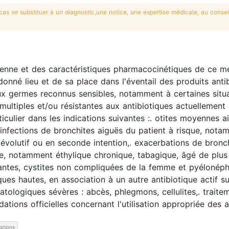
s se substituer à un diagnostic,une notice, une expertise médicale, au conseil
érienne et des caractéristiques pharmacocinétiques de ce m
 donné lieu et de sa place dans l'éventail des produits anti
aux germes reconnus sensibles, notamment à certaines situ
multiples et/ou résistantes aux antibiotiques actuellement 
ulier dans les indications suivantes :. otites moyennes aig
urinfections de bronchites aiguës du patient à risque, nota
 évolutif ou en seconde intention,. exacerbations de bron
e, notamment éthylique chronique, tabagique, âgé de plus
divantes, cystites non compliquées de la femme et pyéloné
ques hautes, en association à un autre antibiotique actif s
atologiques sévères : abcès, phlegmons, cellulites,. traiteme
ions officielles concernant l'utilisation appropriée des a
cations