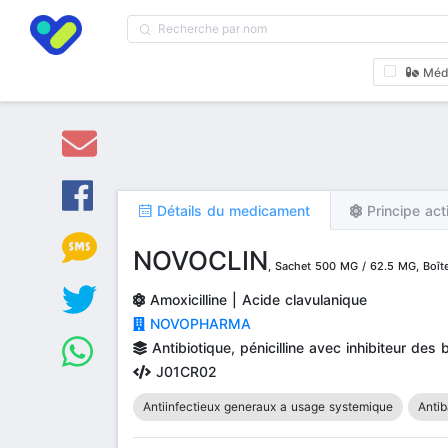
Méd
Détails du medicament
Principe act
NOVOCLIN
, Sachet 500 MG / 62.5 MG, Boît
Amoxicilline | Acide clavulanique
NOVOPHARMA
Antibiotique, pénicilline avec inhibiteur des
J01CR02
Antiinfectieux generaux a usage systemique
Antib