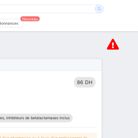
Nouveau
donnances
86 DH
nes, inhibiteurs de betalactamases inclus
 d’un pharmacien ou à l’avis d’un professionnel de