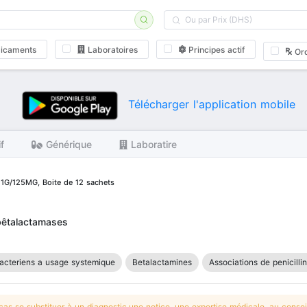
icaments
Laboratoires
Principes actif
Or
Télécharger l'application mobile
if
Générique
Laboratire
 1G/125MG, Boite de 12 sachets
 bêtalactamases
acteriens a usage systemique
Betalactamines
Associations de penicilli
s se substituer à un diagnostic,une notice, une expertise médicale, au conseil