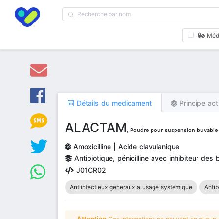
Méd
Détails du medicament
Principe act
ALACTAM
, Poudre pour suspension buvable
Amoxicilline | Acide clavulanique
Antibiotique, pénicilline avec inhibiteur des
J01CR02
Antiinfectieux generaux a usage systemique
Antib
Attention
Ces informations ne peuvent en aucun ca