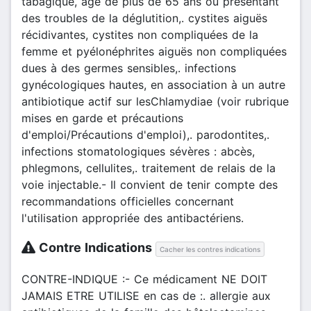
tabagique, âgé de plus de 65 ans ou présentant
des troubles de la déglutition,. cystites aiguës
récidivantes, cystites non compliquées de la
femme et pyélonéphrites aiguës non compliquées
dues à des germes sensibles,. infections
gynécologiques hautes, en association à un autre
antibiotique actif sur lesChlamydiae (voir rubrique
mises en garde et précautions
d'emploi/Précautions d'emploi),. parodontites,.
infections stomatologiques sévères : abcès,
phlegmons, cellulites,. traitement de relais de la
voie injectable.- Il convient de tenir compte des
recommandations officielles concernant
l'utilisation appropriée des antibactériens.
Contre Indications
Cacher les contres indications
CONTRE-INDIQUE :- Ce médicament NE DOIT
JAMAIS ETRE UTILISE en cas de :. allergie aux