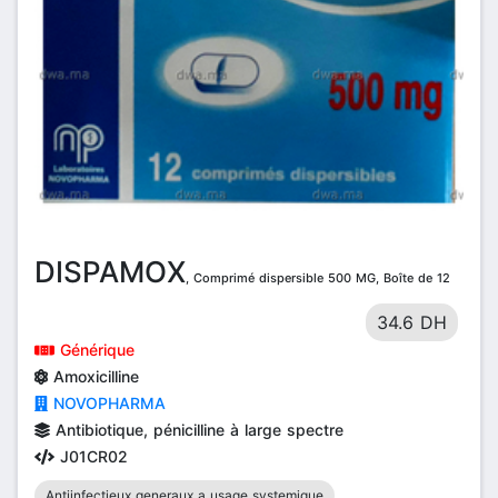
DISPAMOX
, Comprimé dispersible 500 MG, Boîte de 12
34.6 DH
Générique
Amoxicilline
NOVOPHARMA
Antibiotique, pénicilline à large spectre
J01CR02
Antiinfectieux generaux a usage systemique