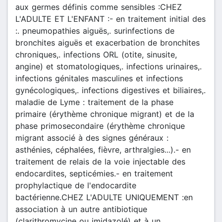
aux germes définis comme sensibles :CHEZ
L'ADULTE ET L'ENFANT :- en traitement initial des
:. pneumopathies aiguës,. surinfections de
bronchites aiguës et exacerbation de bronchites
chroniques,. infections ORL (otite, sinusite,
angine) et stomatologiques,. infections urinaires,.
infections génitales masculines et infections
gynécologiques,. infections digestives et biliaires,.
maladie de Lyme : traitement de la phase
primaire (érythème chronique migrant) et de la
phase primosecondaire (érythème chronique
migrant associé à des signes généraux :
asthénies, céphalées, fièvre, arthralgies...).- en
traitement de relais de la voie injectable des
endocardites, septicémies.- en traitement
prophylactique de l'endocardite
bactérienne.CHEZ L'ADULTE UNIQUEMENT :en
association à un autre antibiotique
(clarithromycine ou imidazolé) et à un