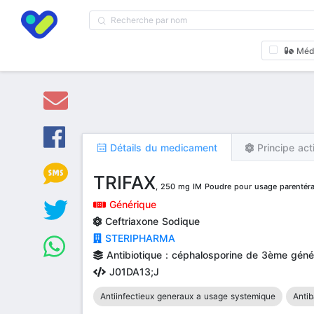
Méd
Détails du medicament
Principe act
TRIFAX
, 250 mg IM Poudre pour usage parentéral
Générique
Ceftriaxone Sodique
STERIPHARMA
Antibiotique : céphalosporine de 3ème géné
J01DA13;J
Antiinfectieux generaux a usage systemique
Antib