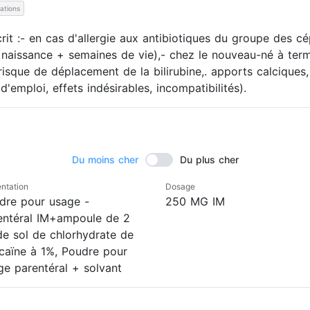
cations
it :- en cas d'allergie aux antibiotiques du groupe des c
 naissance + semaines de vie),- chez le nouveau-né à term
 risque de déplacement de la bilirubine,. apports calciques,
'emploi, effets indésirables, incompatibilités).
Du moins cher
Du plus cher
ntation
Dosage
dre pour usage -
250 MG IM
entéral IM+ampoule de 2
de sol de chlorhydrate de
ocaïne à 1%, Poudre pour
ge parentéral + solvant