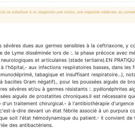
s se substituer à un diagnostic,une notice, une expertise médicale, au conseil
sévères dues aux germes sensibles à la ceftriaxone, y com
e de Lyme disséminée lors de :. la phase précoce avec mén
neurologiques et articulaires (stade tertiaire).EN PRATIQU
à l'hôpital,- aux infections respiratoires basses, dans les 
immunodéprimé, tabagique et insuffisant respiratoire...), 
bacilles Gram négatif),. pour les poussées aiguës de bro
ires sévères et/ou à germes résistants :. pyélonéphrites aig
ées aiguës de prostatites chroniques.Il est nécessaire que
 d'un traitement chirurgical.- à l'antibiothérapie d'urgence
 c'est-à-dire devant un état fébrile associé à un purpura
que soit l'état hémodynamique du patient.- Il convient d
riée des antibactériens.