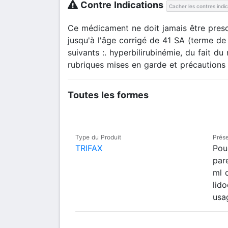
Contre Indications
Cacher les contres indi
Ce médicament ne doit jamais être prescr
jusqu'à l'âge corrigé de 41 SA (terme de
suivants :. hyperbilirubinémie, du fait du
rubriques mises en garde et précautions d
Toutes les formes
Type du Produit
Prése
TRIFAX
Pou
par
ml 
lid
usa