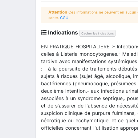
Attention
Ces informations ne peuvent en aucun ca
santé.
CGU
Indications
Cacher les indications
EN PRATIQUE HOSPITALIERE :- Infections 
celles à Listeria monocytogenes.- Maladi
tardive avec manifestations systémiques 
: - à la poursuite de traitements débutés 
sujets à risques (sujet âgé, alcoolique, 
bactériennes (pneumocoque, présumées à 
deuxième intention.- aux infections urina
associées à un syndrome septique,. pouss
et de s'assurer de l'absence de nécessité
suspicion clinique de purpura fulminans,
nécrotique ou ecchymotique, et ce quel 
officielles concernant l'utilisation approp