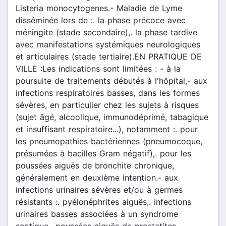
Listeria monocytogenes.- Maladie de Lyme
disséminée lors de :. la phase précoce avec
méningite (stade secondaire),. la phase tardive
avec manifestations systémiques neurologiques
et articulaires (stade tertiaire).EN PRATIQUE DE
VILLE :Les indications sont limitées : - à la
poursuite de traitements débutés à l'hôpital,- aux
infections respiratoires basses, dans les formes
sévères, en particulier chez les sujets à risques
(sujet âgé, alcoolique, immunodéprimé, tabagique
et insuffisant respiratoire...), notamment :. pour
les pneumopathies bactériennes (pneumocoque,
présumées à bacilles Gram négatif),. pour les
poussées aiguës de bronchite chronique,
généralement en deuxième intention.- aux
infections urinaires sévères et/ou à germes
résistants :. pyélonéphrites aiguës,. infections
urinaires basses associées à un syndrome
septique,. poussées aiguës de prostatites