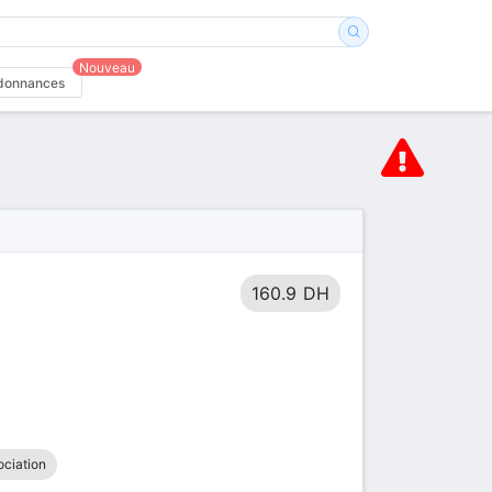
Nouveau
donnances
160.9 DH
ociation