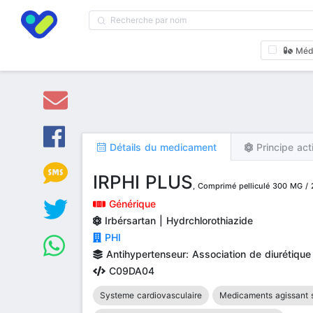
Méd
Détails du medicament
Principe act
IRPHI PLUS
, Comprimé pelliculé 300 MG / 
Générique
Irbérsartan | Hydrchlorothiazide
PHI
Antihypertenseur: Association de diurétique 
C09DA04
Systeme cardiovasculaire
Medicaments agissant s