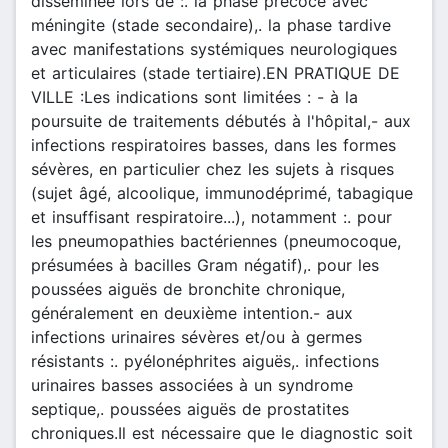
disséminée lors de :. la phase précoce avec
méningite (stade secondaire),. la phase tardive
avec manifestations systémiques neurologiques
et articulaires (stade tertiaire).EN PRATIQUE DE
VILLE :Les indications sont limitées : - à la
poursuite de traitements débutés à l'hôpital,- aux
infections respiratoires basses, dans les formes
sévères, en particulier chez les sujets à risques
(sujet âgé, alcoolique, immunodéprimé, tabagique
et insuffisant respiratoire...), notamment :. pour
les pneumopathies bactériennes (pneumocoque,
présumées à bacilles Gram négatif),. pour les
poussées aiguës de bronchite chronique,
généralement en deuxième intention.- aux
infections urinaires sévères et/ou à germes
résistants :. pyélonéphrites aiguës,. infections
urinaires basses associées à un syndrome
septique,. poussées aiguës de prostatites
chroniques.Il est nécessaire que le diagnostic soit