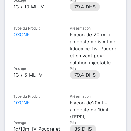
Dosage
Prix
1G / 10 ML IV
79.4 DHS
Type du Produit
Présentation
OXONE
Flacon de 20 ml +
ampoule de 5 ml de
lidocaïne 1%, Poudre
et solvant pour
solution injectable
Dosage
Prix
1G / 5 ML IM
79.4 DHS
Type du Produit
Présentation
OXONE
Flacon de20ml +
ampoule de 10ml
d'EPPI,
Dosage
Prix
1g/10ml IV Poudre et
85 DHS