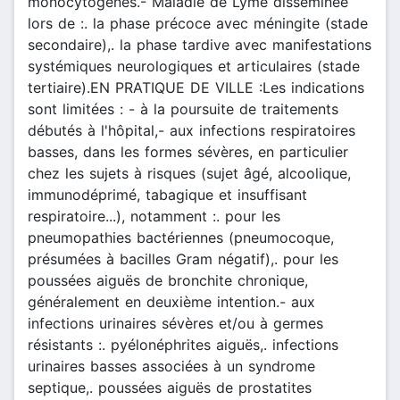
monocytogenes.- Maladie de Lyme disséminée
lors de :. la phase précoce avec méningite (stade
secondaire),. la phase tardive avec manifestations
systémiques neurologiques et articulaires (stade
tertiaire).EN PRATIQUE DE VILLE :Les indications
sont limitées : - à la poursuite de traitements
débutés à l'hôpital,- aux infections respiratoires
basses, dans les formes sévères, en particulier
chez les sujets à risques (sujet âgé, alcoolique,
immunodéprimé, tabagique et insuffisant
respiratoire...), notamment :. pour les
pneumopathies bactériennes (pneumocoque,
présumées à bacilles Gram négatif),. pour les
poussées aiguës de bronchite chronique,
généralement en deuxième intention.- aux
infections urinaires sévères et/ou à germes
résistants :. pyélonéphrites aiguës,. infections
urinaires basses associées à un syndrome
septique,. poussées aiguës de prostatites