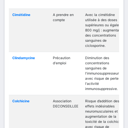
Cimétidine
A prendre en
Avec la cimétidine
compte
utilisée à des doses
supérieures ou égales à
800 mg/j : augmentation
des concentrations
sanguines de
ciclosporine.
Clindamycine
Précaution
Diminution des
d'emploi
concentrations
sanguines de
l'immunosuppresseur
avec risque de perte de
l'activité
immunosuppressive.
Colchicine
Association
Risque d’addition des
DECONSEILLEE
effets indésirables
neuromusculaires et
augmentation de la
toxicité de la colchicine
avec risque de