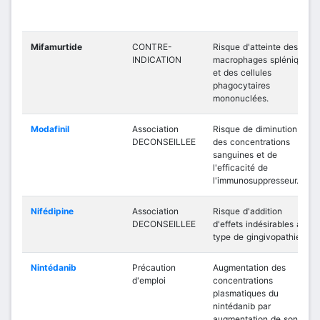
Mifamurtide
CONTRE-
Risque d'atteinte des
INDICATION
macrophages spléniques
et des cellules
phagocytaires
mononuclées.
Modafinil
Association
Risque de diminution
DECONSEILLEE
des concentrations
sanguines et de
l'efficacité de
l'immunosuppresseur.
Nifédipine
Association
Risque d'addition
DECONSEILLEE
d'effets indésirables à
type de gingivopathies.
Nintédanib
Précaution
Augmentation des
d'emploi
concentrations
plasmatiques du
nintédanib par
augmentation de son