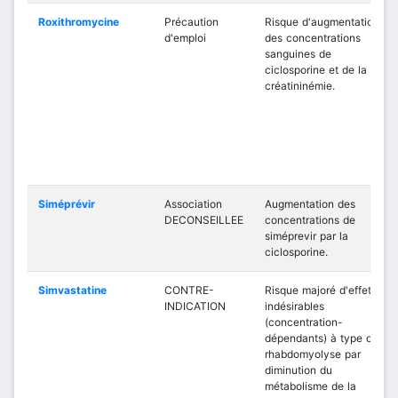
Roxithromycine
Précaution
Risque d'augmentation
d'emploi
des concentrations
sanguines de
ciclosporine et de la
créatininémie.
Siméprévir
Association
Augmentation des
DECONSEILLEE
concentrations de
siméprevir par la
ciclosporine.
Simvastatine
CONTRE-
Risque majoré d'effets
INDICATION
indésirables
(concentration-
dépendants) à type de
rhabdomyolyse par
diminution du
métabolisme de la