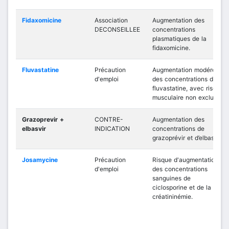
Fidaxomicine
Association
Augmentation des
DECONSEILLEE
concentrations
plasmatiques de la
fidaxomicine.
Fluvastatine
Précaution
Augmentation modérée
d'emploi
des concentrations de
fluvastatine, avec risque
musculaire non exclu.
Grazoprevir +
CONTRE-
Augmentation des
elbasvir
INDICATION
concentrations de
grazoprévir et d’elbasvir.
Josamycine
Précaution
Risque d'augmentation
d'emploi
des concentrations
sanguines de
ciclosporine et de la
créatininémie.