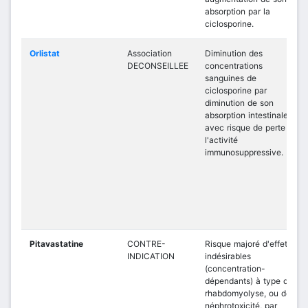
absorption par la
ciclosporine.
Orlistat
Association
Diminution des
DECONSEILLEE
concentrations
sanguines de
ciclosporine par
diminution de son
absorption intestinale,
avec risque de perte de
l'activité
immunosuppressive.
Pitavastatine
CONTRE-
Risque majoré d'effets
INDICATION
indésirables
(concentration-
dépendants) à type de
rhabdomyolyse, ou de
néphrotoxicité, par