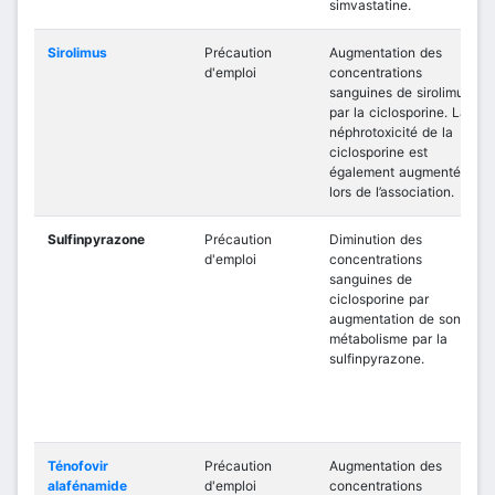
simvastatine.
Sirolimus
Précaution
Augmentation des
d'emploi
concentrations
sanguines de sirolimus
par la ciclosporine. La
néphrotoxicité de la
ciclosporine est
également augmentée
lors de l’association.
Sulfinpyrazone
Précaution
Diminution des
d'emploi
concentrations
sanguines de
ciclosporine par
augmentation de son
métabolisme par la
sulfinpyrazone.
Ténofovir
Précaution
Augmentation des
alafénamide
d'emploi
concentrations