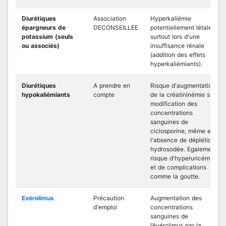
Diurétiques
Association
Hyperkaliémie
épargneurs de
DECONSEILLEE
potentiellement létale,
potassium (seuls
surtout lors d'une
ou associés)
insuffisance rénale
(addition des effets
hyperkaliémiants).
Diurétiques
A prendre en
Risque d'augmentation
hypokaliémiants
compte
de la créatininémie sans
modification des
concentrations
sanguines de
ciclosporine, même en
l'absence de déplétion
hydrosodée. Egalement,
risque d'hyperuricémie
et de complications
comme la goutte.
Evérolimus
Précaution
Augmentation des
d'emploi
concentrations
sanguines de
l’évérolimus par la