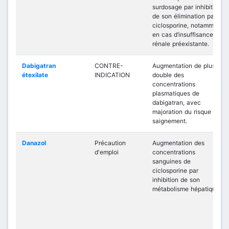
surdosage par inhibition
de son élimination par la
ciclosporine, notamment
en cas d’insuffisance
rénale préexistante.
Dabigatran
CONTRE-
Augmentation de plus du
étexilate
INDICATION
double des
concentrations
plasmatiques de
dabigatran, avec
majoration du risque de
saignement.
Danazol
Précaution
Augmentation des
d'emploi
concentrations
sanguines de
ciclosporine par
inhibition de son
métabolisme hépatique.