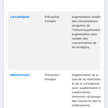
Lercanidipine
Précaution
Augmentation modérée
d'emploi
des concentrations
sanguines de
l'immunosuppresseur et
augmentation plus
notable des
concentrations de
lercanidipine.
Méthotrexate
Précaution
Augmentation de la
d'emploi
toxicité du méthotrexate
et de la ciclosporine
avec augmentation de la
créatininémie :
diminution réciproque
des clairances des deux
médicaments.