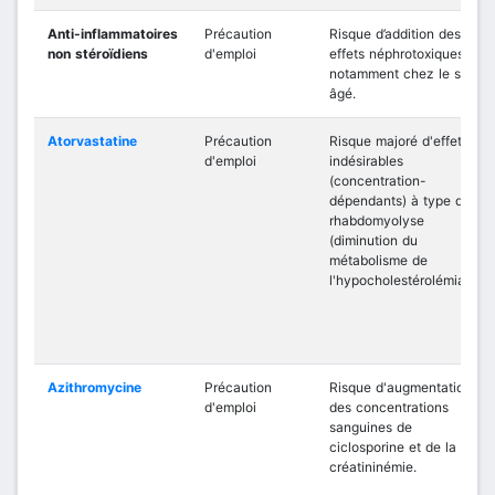
Anti-inflammatoires
Précaution
Risque d’addition des
non stéroïdiens
d'emploi
effets néphrotoxiques,
notamment chez le sujet
âgé.
Atorvastatine
Précaution
Risque majoré d'effets
d'emploi
indésirables
(concentration-
dépendants) à type de
rhabdomyolyse
(diminution du
métabolisme de
l'hypocholestérolémiant).
Azithromycine
Précaution
Risque d'augmentation
d'emploi
des concentrations
sanguines de
ciclosporine et de la
créatininémie.