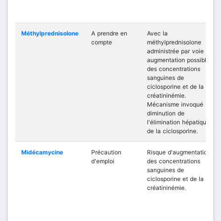
Méthylprednisolone
A prendre en
Avec la
compte
méthylprednisolone
administrée par voie IV :
augmentation possible
des concentrations
sanguines de
ciclosporine et de la
créatininémie.
Mécanisme invoqué :
diminution de
l'élimination hépatique
de la ciclosporine.
Midécamycine
Précaution
Risque d'augmentation
d'emploi
des concentrations
sanguines de
ciclosporine et de la
créatininémie.