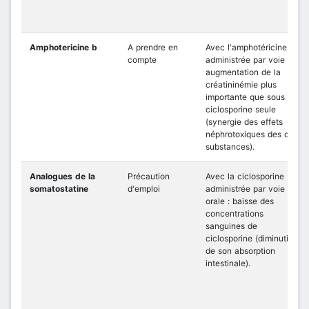
Amphotericine b
A prendre en
Avec l'amphotéricine B
compte
administrée par voie IV :
augmentation de la
créatininémie plus
importante que sous
ciclosporine seule
(synergie des effets
néphrotoxiques des deux
substances).
Analogues de la
Précaution
Avec la ciclosporine
somatostatine
d'emploi
administrée par voie
orale : baisse des
concentrations
sanguines de
ciclosporine (diminution
de son absorption
intestinale).