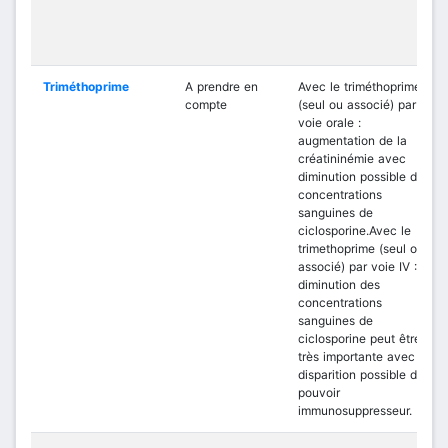
Triméthoprime
A prendre en
Avec le triméthoprime
compte
(seul ou associé) par
voie orale :
augmentation de la
créatininémie avec
diminution possible des
concentrations
sanguines de
ciclosporine.Avec le
trimethoprime (seul ou
associé) par voie IV : la
diminution des
concentrations
sanguines de
ciclosporine peut être
très importante avec
disparition possible du
pouvoir
immunosuppresseur.