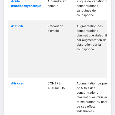
Acide
A prendre en
Risque de variation des
ursodésoxycholique
compte
concentrations
sanguines de
ciclosporine.
Afatinib
Précaution
Augmentation des
d'emploi
concentrations
plasmatique d’afatinib
par augmentation de son
absorption par la
ciclosporine.
Aliskiren
CONTRE-
Augmentation de près
INDICATION
de 5 fois des
concentrations
plasmatiques d’aliskiren
et majoration du risque
de ses effets
indésirables.