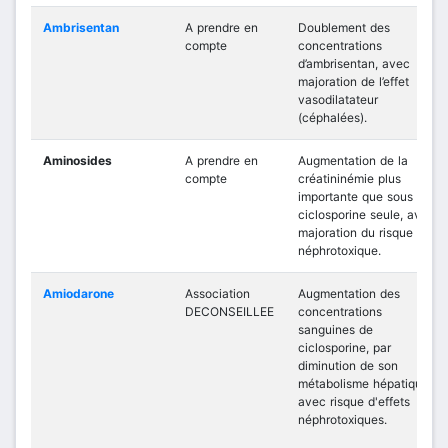
Ambrisentan
A prendre en
Doublement des
compte
concentrations
d’ambrisentan, avec
majoration de l’effet
vasodilatateur
(céphalées).
Aminosides
A prendre en
Augmentation de la
compte
créatininémie plus
importante que sous
ciclosporine seule, avec
majoration du risque
néphrotoxique.
Amiodarone
Association
Augmentation des
DECONSEILLEE
concentrations
sanguines de
ciclosporine, par
diminution de son
métabolisme hépatique,
avec risque d'effets
néphrotoxiques.