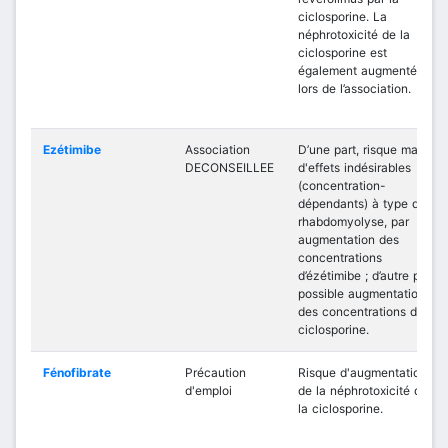
ciclosporine. La
néphrotoxicité de la
ciclosporine est
également augmentée
lors de l’association.
Ezétimibe
Association
D’une part, risque majoré
DECONSEILLEE
d'effets indésirables
(concentration-
dépendants) à type de
rhabdomyolyse, par
augmentation des
concentrations
d’ézétimibe ; d’autre part,
possible augmentation
des concentrations de
ciclosporine.
Fénofibrate
Précaution
Risque d'augmentation
d'emploi
de la néphrotoxicité de
la ciclosporine.