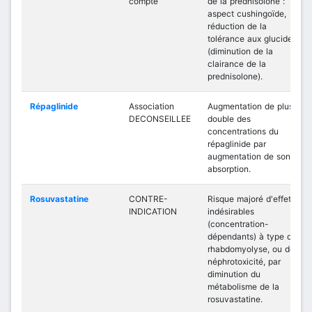
compte
de la prednisolone :
aspect cushingoïde,
réduction de la
tolérance aux glucides
(diminution de la
clairance de la
prednisolone).
Répaglinide
Association
Augmentation de plus du
DECONSEILLEE
double des
concentrations du
répaglinide par
augmentation de son
absorption.
Rosuvastatine
CONTRE-
Risque majoré d'effets
INDICATION
indésirables
(concentration-
dépendants) à type de
rhabdomyolyse, ou de
néphrotoxicité, par
diminution du
métabolisme de la
rosuvastatine.