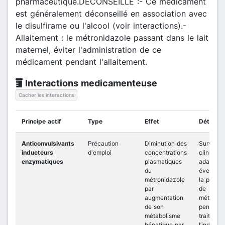
pharmaceutique.DECONSEILLE :- Ce médicament
est généralement déconseillé en association avec
le disulfirame ou l'alcool (voir interactions).-
Allaitement : le métronidazole passant dans le lait
maternel, éviter l'administration de ce
médicament pendant l'allaitement.
Interactions medicamenteuse
Cacher les interactions
Principe actif
Type
Effet
Détail
Anticonvulsivants
Précaution
Diminution des
Surveill
inducteurs
d'emploi
concentrations
clinique 
enzymatiques
plasmatiques
adaptati
du
éventuel
métronidazole
la posolo
par
de
augmentation
métronid
de son
pendant 
métabolisme
traitemen
hépatique par
l’inducte