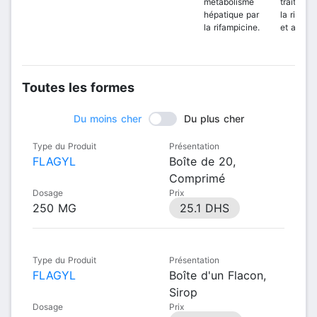
métabolisme
traitemen
hépatique par
la rifamp
la rifampicine.
et après
Toutes les formes
Du moins cher
Du plus cher
Type du Produit
Présentation
FLAGYL
Boîte de 20,
Comprimé
Dosage
Prix
250 MG
25.1 DHS
Type du Produit
Présentation
FLAGYL
Boîte d'un Flacon,
Sirop
Dosage
Prix