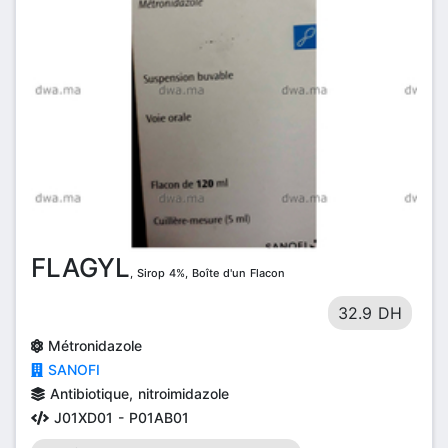
FLAGYL
, Sirop 4%, Boîte d'un Flacon
32.9 DH
Métronidazole
SANOFI
Antibiotique, nitroimidazole
J01XD01 - P01AB01