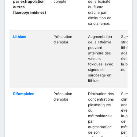
par extrapolation,
compte
de la toxicité
autres
du fluoro-
fluoropyrimidines)
uracile par
diminution de
sa clairance.
Lithium
Précaution
Augmentation
Surveill
d'emploi
de la lithémie
stricte de
pouvant
lithémie 
atteindre des
adaptati
valeurs
éventuel
toxiques, avec
la posolo
signes de
du lithiu
surdosage en
lithium.
Rifampicine
Précaution
Diminution des
Surveill
d'emploi
concentrations
clinique 
plasmatiques
adaptati
du
éventuel
métronidazole
la posolo
par
de
augmentation
métronid
de son
pendant 