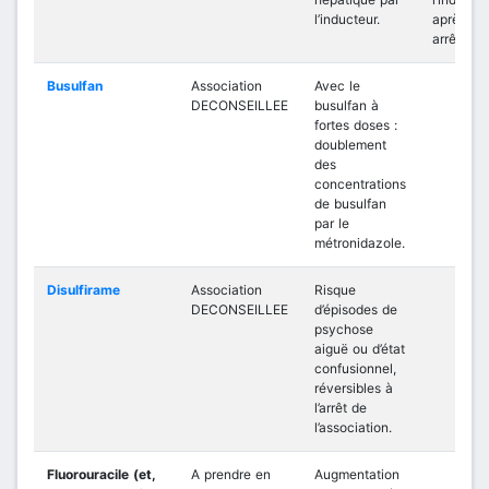
l’inducteur.
après so
arrêt.
Busulfan
Association
Avec le
DECONSEILLEE
busulfan à
fortes doses :
doublement
des
concentrations
de busulfan
par le
métronidazole.
Disulfirame
Association
Risque
DECONSEILLEE
d’épisodes de
psychose
aiguë ou d’état
confusionnel,
réversibles à
l’arrêt de
l’association.
Fluorouracile (et,
A prendre en
Augmentation