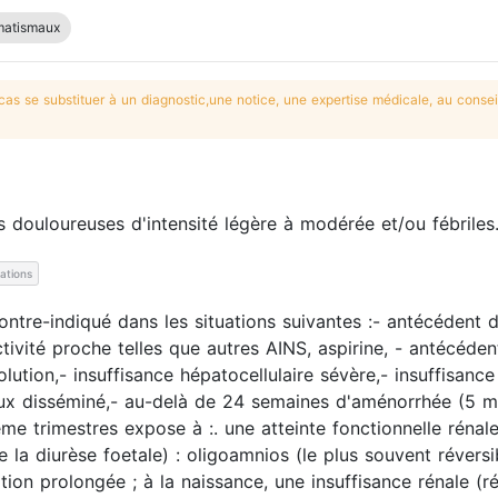
umatismaux
s se substituer à un diagnostic,une notice, une expertise médicale, au conseil
 douloureuses d'intensité légère à modérée et/ou fébriles
cations
e-indiqué dans les situations suivantes :- antécédent d'
ivité proche telles que autres AINS, aspirine, - antécéden
tion,- insuffisance hépatocellulaire sévère,- insuffisance
ux disséminé,- au-delà de 24 semaines d'aménorrhée (5 mo
ème trimestres expose à :. une atteinte fonctionnelle rénal
a diurèse foetale) : oligoamnios (le plus souvent réversibl
tion prolongée ; à la naissance, une insuffisance rénale (r