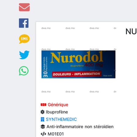
NU
Générique
Ibuprofène
SYNTHEMEDIC
Anti-inflammatoire non stéroïdien
M01E01