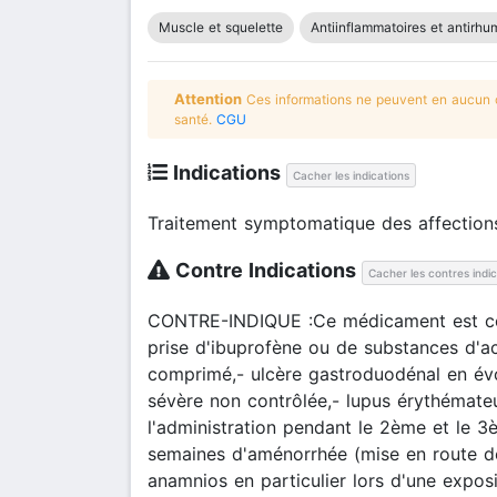
Muscle et squelette
Antiinflammatoires et antirh
Attention
Ces informations ne peuvent en aucun ca
santé.
CGU
Indications
Cacher les indications
Traitement symptomatique des affections
Contre Indications
Cacher les contres indi
CONTRE-INDIQUE :Ce médicament est contr
prise d'ibuprofène ou de substances d'act
comprimé,- ulcère gastroduodénal en évolu
sévère non contrôlée,- lupus érythémate
l'administration pendant le 2ème et le 3
semaines d'aménorrhée (mise en route de l
anamnios en particulier lors d'une exposi