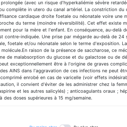
t prolongée (avec un risque d'hyperkaliémie sévère retardée)
ou complète in utero du canal artériel. La constriction du c
ffisance cardiaque droite foetale ou néonatale voire une m
proche du terme (moindre réversibilité). Cet effet existe 
ement pour la mère et l'enfant. En conséquence, au-delà 
est contre-indiquée. Une prise par mégarde au-delà de 24
nale, foetale et/ou néonatale selon le terme d'exposition. L
la molécule.En raison de la présence de saccharose, ce mé
ome de malabsorption du glucose et du galactose ou de déf
eut exceptionnellement être à l'origine de graves complic
t des AINS dans l'aggravation de ces infections ne peut êtr
omprimé enrobé en cas de varicelle (voir effets indésirabl
aution, il convient d'éviter de les administrer chez la femm
aspirine et les autres salicylés) ; anticoagulants oraux ; h
sé à des doses supérieures à 15 mg/semaine.