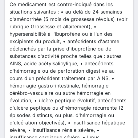
Ce médicament est contre-indiqué dans les
situations suivantes : • au-delà de 24 semaines
d'aménorrhée (5 mois de grossesse révolus) (voir
rubrique Grossesse et allaitement), •
hypersensibilité à l'ibuprofène ou à l'un des
excipients du produit, • antécédents d'asthme
déclenchés par la prise d'ibuprofène ou de
substances d'activité proche telles que : autres
AINS, acide acétylsalicylique, • antécédents
d'hémorragie ou de perforation digestive au
cours d'un précédent traitement par AINS, •
hémorragie gastro-intestinale, hémorragie
cérébro-vasculaire ou autre hémorragie en
évolution, • ulcère peptique évolutif, antécédents
d'ulcère peptique ou d'hémorragie récurrente (2
épisodes distincts, ou plus, d'hémorragie ou
d'ulcération objectivés), • insuffisance hépatique
sévère, • insuffisance rénale sévère, •
insuffisance cardiaque sévère, • lupus