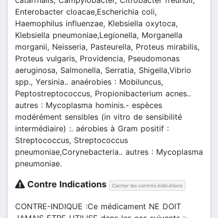
Enterobacter cloacae,Escherichia coli,
Haemophilus influenzae, Klebsiella oxytoca,
Klebsiella pneumoniae,Legionella, Morganella
morganii, Neisseria, Pasteurella, Proteus mirabilis,
Proteus vulgaris, Providencia, Pseudomonas
aeruginosa, Salmonella, Serratia, Shigella,Vibrio
spp., Yersinia.. anaérobies : Mobiluncus,
Peptostreptococcus, Propionibacterium acnes..
autres : Mycoplasma hominis.- espèces
modérément sensibles (in vitro de sensibilité
intermédiaire) :. aérobies à Gram positif :
Streptococcus, Streptococcus
pneumoniae,Corynebacteria.. autres : Mycoplasma
pneumoniae.
Contre Indications
Cacher les contres indications
CONTRE-INDIQUE :Ce médicament NE DOIT
JAMAIS ETRE UTILISE dans les cas suivants :-