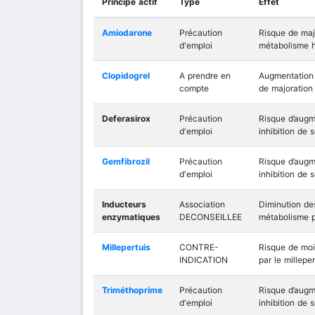
Principe actif
Type
Effet
Amiodarone
Précaution
Risque de majo
d'emploi
métabolisme h
Clopidogrel
A prendre en
Augmentation 
compte
de majoration 
Deferasirox
Précaution
Risque d’augm
d'emploi
inhibition de 
Gemfibrozil
Précaution
Risque d’augm
d'emploi
inhibition de 
Inducteurs
Association
Diminution de
enzymatiques
DECONSEILLEE
métabolisme pa
Millepertuis
CONTRE-
Risque de moi
INDICATION
par le milleper
Triméthoprime
Précaution
Risque d’augm
d'emploi
inhibition de 