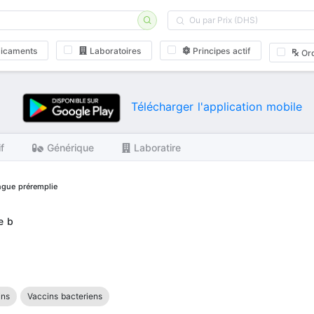
icaments
Laboratoires
Principes actif
Or
Télécharger l'application mobile
if
Générique
Laboratire
ingue préremplie
e b
ins
Vaccins bacteriens