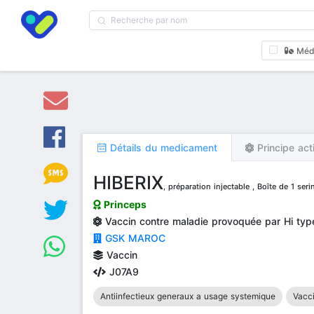
Méd
Détails du medicament
Principe act
HIBERIX
, préparation injectable , Boîte de 1 ser
Princeps
Vaccin contre maladie provoquée par Hi typ
GSK MAROC
Vaccin
J07A9
Antiinfectieux generaux a usage systemique
Vacc