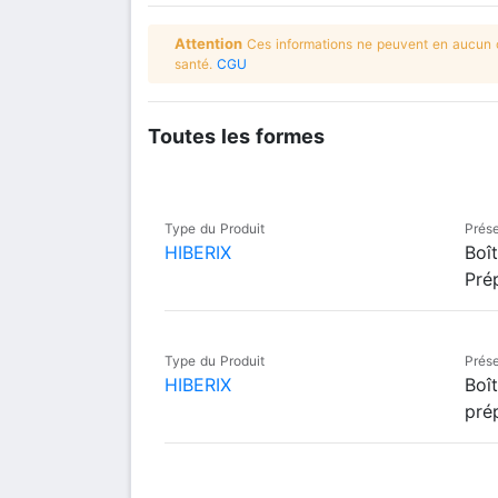
Attention
Ces informations ne peuvent en aucun ca
santé.
CGU
Toutes les formes
Type du Produit
Prése
HIBERIX
Boî
Prép
Type du Produit
Prése
HIBERIX
Boî
prép