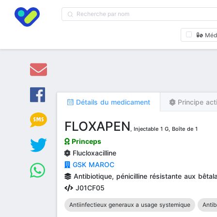
Méd
Détails du medicament
Principe act
FLOXAPEN
, Injectable 1 G, Boîte de 1
Princeps
Flucloxacilline
GSK MAROC
Antibiotique, pénicilline résistante aux bêt
J01CF05
Antiinfectieux generaux a usage systemique
Antib