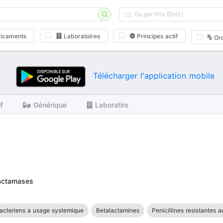
icaments
Laboratoires
Principes actif
Or
Télécharger l'application mobile
if
Générique
Laboratire
alactamases
acteriens a usage systemique
Betalactamines
Penicillines resistantes