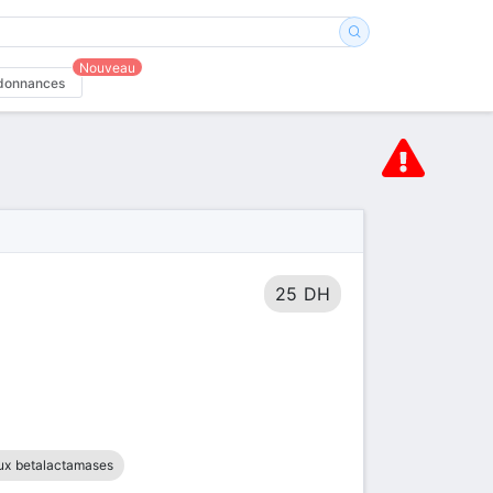
Nouveau
donnances
25 DH
 aux betalactamases