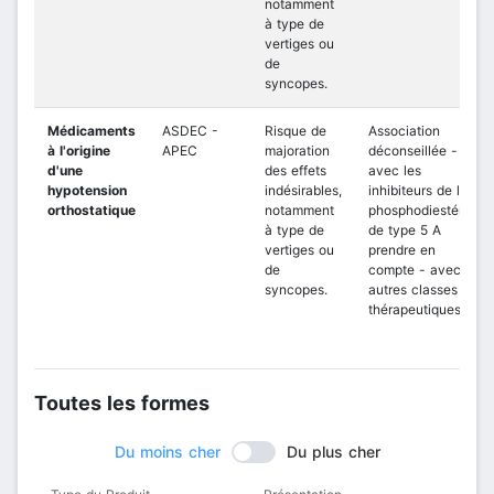
notamment
à type de
vertiges ou
de
syncopes.
Médicaments
ASDEC -
Risque de
Association
à l'origine
APEC
majoration
déconseillée -
d'une
des effets
avec les
hypotension
indésirables,
inhibiteurs de la
orthostatique
notamment
phosphodiestérase
à type de
de type 5 A
vertiges ou
prendre en
de
compte - avec les
syncopes.
autres classes
thérapeutiques
Toutes les formes
Du moins cher
Du plus cher