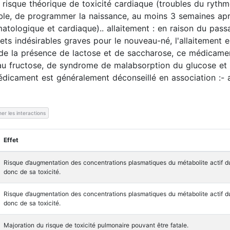
 risque théorique de toxicité cardiaque (troubles du rythme
ible, de programmer la naissance, au moins 3 semaines aprè
ématologique et cardiaque).. allaitement : en raison du pa
ets indésirables graves pour le nouveau-né, l'allaitement e
n de la présence de lactose et de saccharose, ce médicame
 au fructose, de syndrome de malabsorption du glucose et 
cament est généralement déconseillé en association :- av
er les interactions
Effet
Risque d’augmentation des concentrations plasmatiques du métabolite actif du
donc de sa toxicité.
Risque d’augmentation des concentrations plasmatiques du métabolite actif du
donc de sa toxicité.
Majoration du risque de toxicité pulmonaire pouvant être fatale.