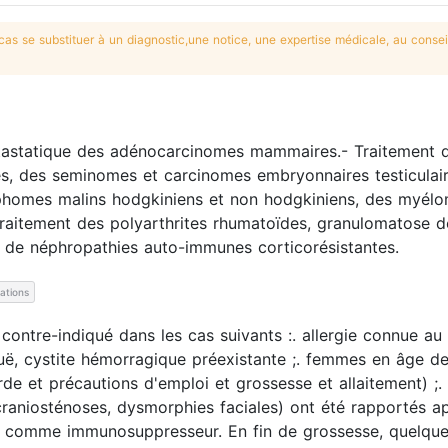
s se substituer à un diagnostic,une notice, une expertise médicale, au conseil
étastatique des adénocarcinomes mammaires.- Traitement d
es, des seminomes et carcinomes embryonnaires testiculair
homes malins hodgkiniens et non hodgkiniens, des myélom
raitement des polyarthrites rhumatoïdes, granulomatose 
 de néphropathies auto-immunes corticorésistantes.
cations
tre-indiqué dans les cas suivants :. allergie connue au 
iguë, cystite hémorragique préexistante ;. femmes en âge de
de et précautions d'emploi et grossesse et allaitement) ;.
aniosténoses, dysmorphies faciales) ont été rapportés ap
sé comme immunosuppresseur. En fin de grossesse, quelque