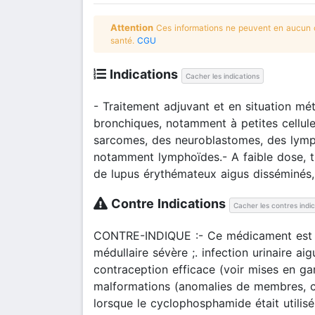
Attention
Ces informations ne peuvent en aucun ca
santé.
CGU
Indications
Cacher les indications
- Traitement adjuvant et en situation m
bronchiques, notamment à petites cellul
sarcomes, des neuroblastomes, des lymp
notamment lymphoïdes.- A faible dose, t
de lupus érythémateux aigus disséminés,
Contre Indications
Cacher les contres indi
CONTRE-INDIQUE :- Ce médicament est con
médullaire sévère ;. infection urinaire a
contraception efficace (voir mises en gar
malformations (anomalies de membres, cr
lorsque le cyclophosphamide était utili