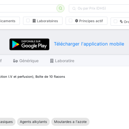
icaments
Laboratoires
Principes actif
Or
Télécharger l'application mobile
if
Générique
Laboratire
tion I.V et perfusion), Boîte de 10 flacons
lasiques
Agents alkylants
Moutardes a l'azote