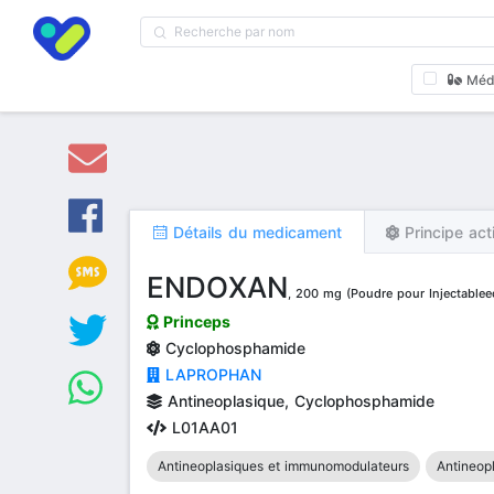
Méd
Détails du medicament
Principe act
ENDOXAN
, 200 mg (Poudre pour Injectableec
Princeps
Cyclophosphamide
LAPROPHAN
Antineoplasique, Cyclophosphamide
L01AA01
Antineoplasiques et immunomodulateurs
Antineop