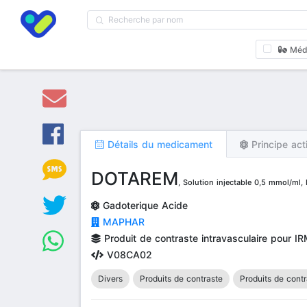
Méd
Détails du medicament
Principe act
DOTAREM
, Solution injectable 0,5 mmol/ml,
Gadoterique Acide
MAPHAR
Produit de contraste intravasculaire pour I
V08CA02
Divers
Produits de contraste
Produits de cont