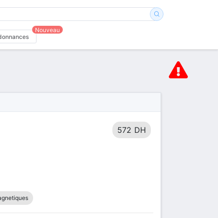
Nouveau
donnances
572 DH
agnetiques