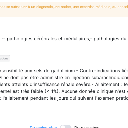
s se substituer à un diagnostic,une notice, une expertise médicale, au conseil
- pathologies cérébrales et médullaires,- pathologies du 
cations
sibilité aux sels de gadolinium.- Contre-indications liées
M ne doit pas être administré en injection subarachnoïdie
ts atteints d'insuffisance rénale sévère.- Allaitement :
nel est très faible (< 1%). Aucune donnée clinique n'est d
t l'allaitement pendant les jours qui suivent l'examen pr
Du moins cher
Du plus cher