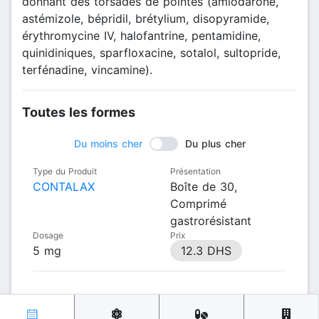
donnant des torsades de pointes (amiodarone,
astémizole, bépridil, brétylium, disopyramide,
érythromycine IV, halofantrine, pentamidine,
quinidiniques, sparfloxacine, sotalol, sultopride,
terfénadine, vincamine).
Toutes les formes
Du moins cher
Du plus cher
Type du Produit
Présentation
CONTALAX
Boîte de 30,
Comprimé
gastrorésistant
Dosage
Prix
5 mg
12.3 DHS