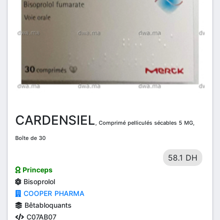
CARDENSIEL
, Comprimé pelliculés sécables 5 MG,
Boîte de 30
58.1 DH
Princeps
Bisoprolol
COOPER PHARMA
Bêtabloquants
C07AB07