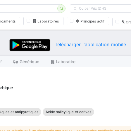
icaments
Laboratoires
Principes actif
Or
Télécharger l'application mobile
if
Générique
Laboratire
orbique
iques et antipyretiques
Acide salicylique et derives
s se substituer à un diagnostic,une notice, une expertise médicale, au conseil