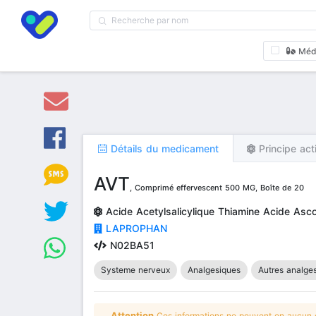
Méd
Détails du medicament
Principe act
AVT
, Comprimé effervescent 500 MG, Boîte de 20
Acide Acetylsalicylique Thiamine Acide Asc
LAPROPHAN
N02BA51
Systeme nerveux
Analgesiques
Autres analges
Attention
Ces informations ne peuvent en aucun ca