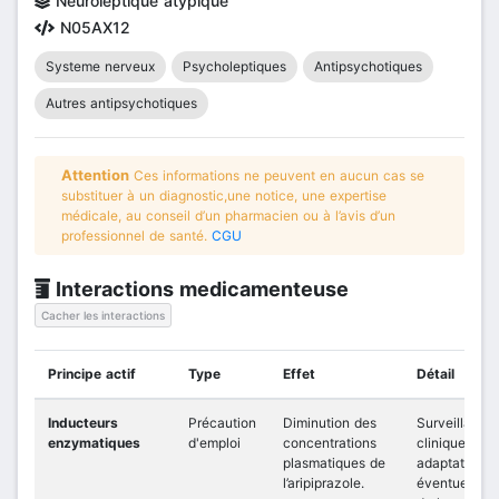
Neuroleptique atypique
N05AX12
Systeme nerveux
Psycholeptiques
Antipsychotiques
Autres antipsychotiques
Attention
Ces informations ne peuvent en aucun cas se
substituer à un diagnostic,une notice, une expertise
médicale, au conseil d’un pharmacien ou à l’avis d’un
professionnel de santé.
CGU
Interactions medicamenteuse
Cacher les interactions
Principe actif
Type
Effet
Détail
Inducteurs
Précaution
Diminution des
Surveillance
enzymatiques
d'emploi
concentrations
clinique et
plasmatiques de
adaptation
l’aripiprazole.
éventuelle