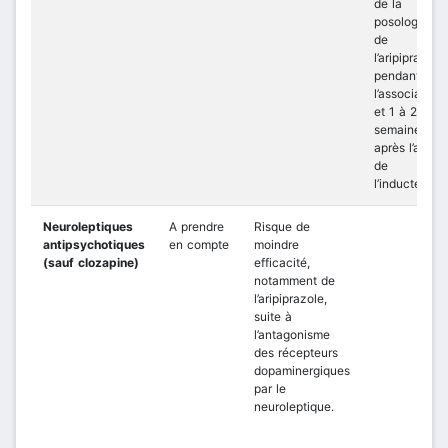
de la
posologie
de
l’aripiprazole
pendant
l’association
et 1 à 2
semaines
après l’arrêt
de
l’inducteur.
Neuroleptiques
A prendre
Risque de
antipsychotiques
en compte
moindre
(sauf clozapine)
efficacité,
notamment de
l’aripiprazole,
suite à
l’antagonisme
des récepteurs
dopaminergiques
par le
neuroleptique.