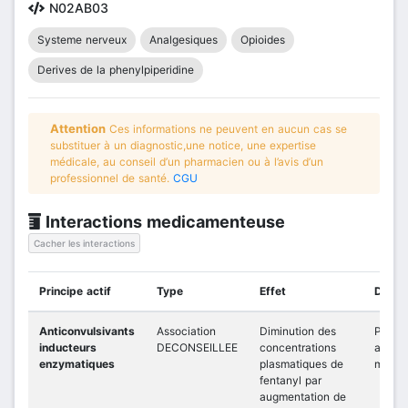
N02AB03
Systeme nerveux
Analgesiques
Opioides
Derives de la phenylpiperidine
Attention
Ces informations ne peuvent en aucun cas se
substituer à un diagnostic,une notice, une expertise
médicale, au conseil d’un pharmacien ou à l’avis d’un
professionnel de santé.
CGU
Interactions medicamenteuse
Cacher les interactions
Principe actif
Type
Effet
Détail
Anticonvulsivants
Association
Diminution des
Préfér
inducteurs
DECONSEILLEE
concentrations
autre
enzymatiques
plasmatiques de
morphi
fentanyl par
augmentation de