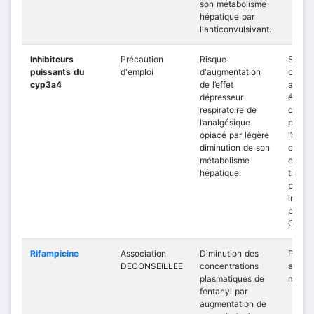
son métabolisme
hépatique par
l'anticonvulsivant.
Inhibiteurs
Précaution
Risque
Survei
puissants du
d'emploi
d'augmentation
cliniq
cyp3a4
de l’effet
adapta
dépresseur
éventu
respiratoire de
de la
l’analgésique
posolo
opiacé par légère
l’anal
diminution de son
opiac
métabolisme
cas d
hépatique.
traite
par un
inhibit
puissa
CYP3
Rifampicine
Association
Diminution des
Préfér
DECONSEILLEE
concentrations
autre
plasmatiques de
morphi
fentanyl par
augmentation de